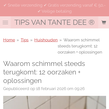
✔ Snelle verzending ✔ Gratis verzending vanaf € 50,-
Ga
✔ Veilige betaling
direct
naar
TIPS VAN TANTE DEE
®
de
hoofdinhoud
Home
»
Tips
»
Huishouden
»
Waarom schimmel
steeds terugkomt: 12
oorzaken + oplossingen
Waarom schimmel steeds
terugkomt: 12 oorzaken +
oplossingen
Gepubliceerd op 18 februari 2026 om 09:26