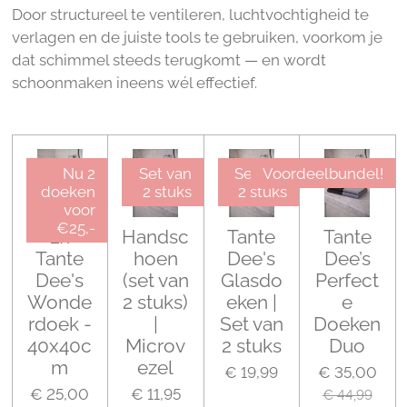
Door structureel te ventileren, luchtvochtigheid te
verlagen en de juiste tools te gebruiken, voorkom je
dat schimmel steeds terugkomt — en wordt
schoonmaken ineens wél effectief.
Nu 2
Set van
Set van
Voordeelbundel!
doeken
2 stuks
2 stuks
voor
€25,-
2x
Handsc
Tante
Tante
Tante
hoen
Dee's
Dee’s
Dee's
(set van
Glasdo
Perfect
Wonde
2 stuks)
eken |
e
rdoek -
|
Set van
Doeken
40x40c
Microv
2 stuks
Duo
m
ezel
€ 19,99
€ 35,00
€ 25,00
€ 11,95
€ 44,99