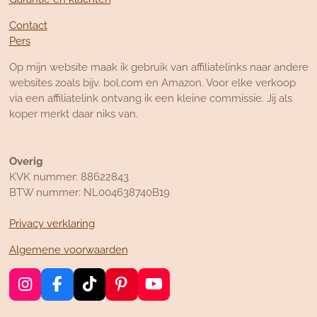
Contact
Pers
Op mijn website maak ik gebruik van affiliatelinks naar andere
websites zoals bijv. bol.com en Amazon. Voor elke verkoop
via een affiliatelink ontvang ik een kleine commissie. Jij als
koper merkt daar niks van.
Overig
KVK nummer: 88622843
BTW nummer: NL004638740B19
Privacy verklaring
Algemene voorwaarden
I
F
T
P
Y
n
a
i
i
o