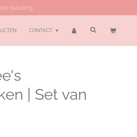
ige betaling
DUCTEN
CONTACT
e's
en | Set van