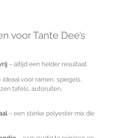
n voor Tante Dee’s
rij
– altijd een helder resultaat
 ideaal voor ramen, spiegels,
en tafels, autoruiten,
.
aal
– een sterke polyester mix die
endig
– eenvoudig te reinigen en