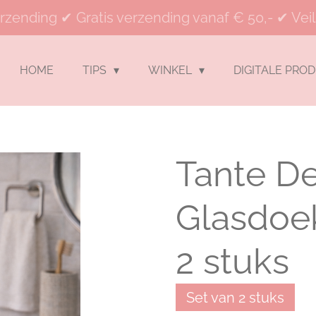
rzending ✔ Gratis verzending vanaf € 50,- ✔ Veil
HOME
TIPS
WINKEL
DIGITALE PRO
Tante De
Glasdoek
2 stuks
Set van 2 stuks