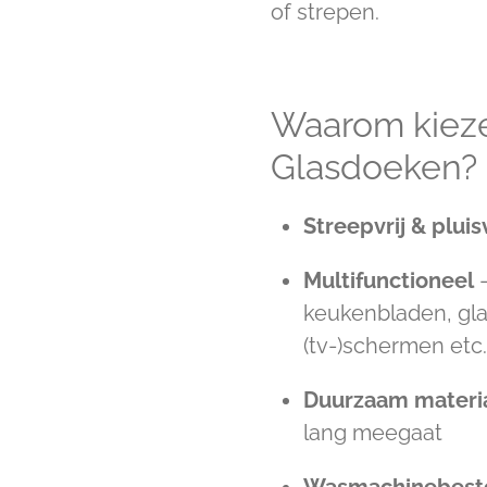
of strepen.
Waarom kieze
Glasdoeken?
Streepvrij & pluisv
Multifunctioneel
–
keukenbladen, glaz
(tv-)schermen etc
Duurzaam materi
lang meegaat
Wasmachinebest