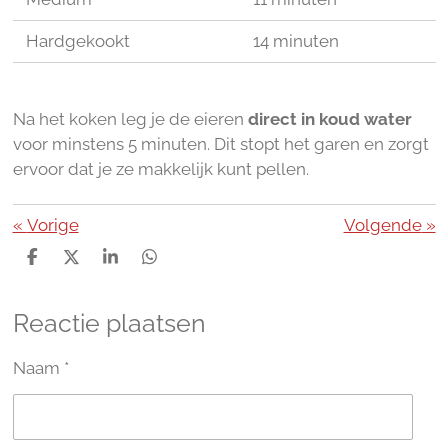
Hardgekookt
14 minuten
Na het koken leg je de eieren
direct in koud water
voor minstens 5 minuten. Dit stopt het garen en zorgt
ervoor dat je ze makkelijk kunt pellen.
«
Vorige
Volgende
»
D
D
S
D
e
e
h
e
l
e
a
l
Reactie plaatsen
e
l
r
e
n
e
n
Naam *