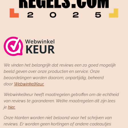
We vinden het belangrijk dat reviews een zo goed mogelijk
beeld geven over onze producten en service. Onze
beoordelingen worden daarom, onpartijdig, beheerd
door
WebwinkelKeur.
Webwinkelkeur heeft maatregelen getroffen om de echtheid
van reviews te garanderen. Welke maatregelen dit zijn lees
je
hier.
Onze klanten worden niet beloond voor het schrijven van
reviews. Er worden geen kortingen of andere cadeautjes