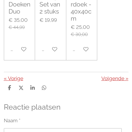
Doeken
Set van
rdoek -
Duo
2 stuks
40x40c
m
€ 35,00
€ 19,99
€ 25,00
€ 44,99
€ 30,00
In winkelwagen
In winkelwagen
In winkelwagen
«
Vorige
Volgende
»
D
D
S
D
e
e
h
e
l
e
a
l
Reactie plaatsen
e
l
r
e
n
e
n
Naam *