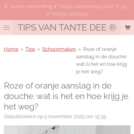
✔ Snelle verzending ✔ Gratis verzending vanaf € 50,-
Ga
✔ Veilige betaling
direct
naar
TIPS VAN TANTE DEE
®
de
hoofdinhoud
Home
»
Tips
»
Schoonmaken
»
Roze of oranje
aanslag in de douche:
wat is het en hoe krijg
je het weg?
Roze of oranje aanslag in de
douche: wat is het en hoe krijg je
het weg?
Gepubliceerd op 5 november 2025 om 15:39