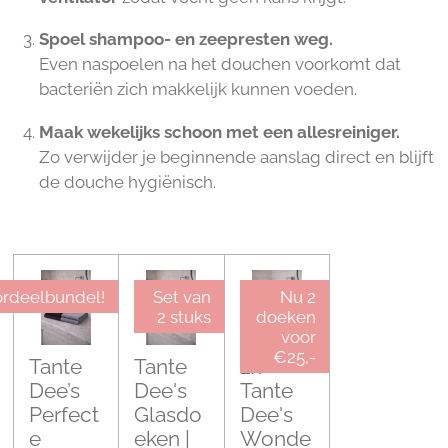
Spoel shampoo- en zeepresten weg.
Even naspoelen na het douchen voorkomt dat
bacteriën zich makkelijk kunnen voeden.
Maak wekelijks schoon met een allesreiniger.
Zo verwijder je beginnende aanslag direct en blijft
de douche hygiënisch.
rdeelbundel!
Set van
Nu 2
2 stuks
doeken
voor
€25,-
Tante
Tante
2x
Dee’s
Dee's
Tante
Perfect
Glasdo
Dee's
e
eken |
Wonde