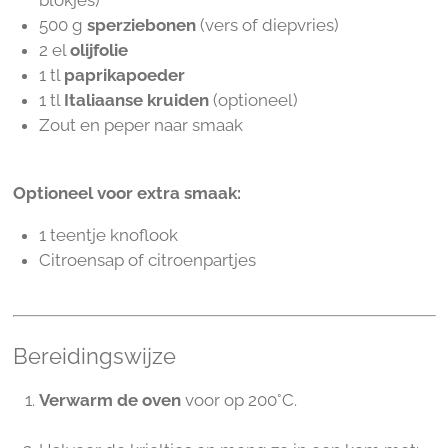
blokjes)
500 g
sperziebonen
(vers of diepvries)
2 el
olijfolie
1 tl
paprikapoeder
1 tl
Italiaanse kruiden
(optioneel)
Zout en peper naar smaak
Optioneel voor extra smaak:
1 teentje knoflook
Citroensap of citroenpartjes
Bereidingswijze
Verwarm de oven
voor op 200°C.