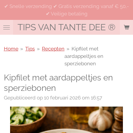
✔ Snelle verzending ✔ Gratis verzending vanaf € 50,-
Ga
✔ Veilige betaling
direct
naar
TIPS VAN TANTE DEE
®
de
hoofdinhoud
Home
»
Tips
»
Recepten
»
Kipfilet met
aardappeltjes en
sperziebonen
Kipfilet met aardappeltjes en
sperziebonen
Gepubliceerd op 10 februari 2026 om 16:57