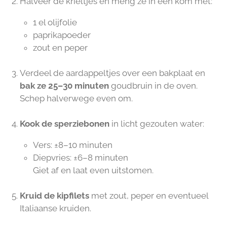
Halveer de krieltjes en meng ze in een kom met:
1 el olijfolie
paprikapoeder
zout en peper
Verdeel de aardappeltjes over een bakplaat en
bak ze 25–30 minuten
goudbruin in de oven.
Schep halverwege even om.
Kook de sperziebonen
in licht gezouten water:
Vers: ±8–10 minuten
Diepvries: ±6–8 minuten
Giet af en laat even uitstomen.
Kruid de kipfilets
met zout, peper en eventueel
Italiaanse kruiden.