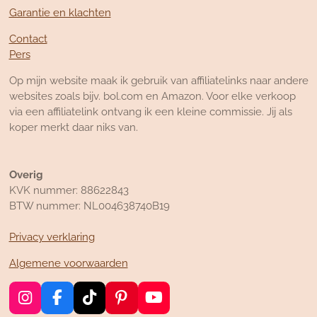
Garantie en klachten
Contact
Pers
Op mijn website maak ik gebruik van affiliatelinks naar andere
websites zoals bijv. bol.com en Amazon. Voor elke verkoop
via een affiliatelink ontvang ik een kleine commissie. Jij als
koper merkt daar niks van.
Overig
KVK nummer: 88622843
BTW nummer: NL004638740B19
Privacy verklaring
Algemene voorwaarden
I
F
T
P
Y