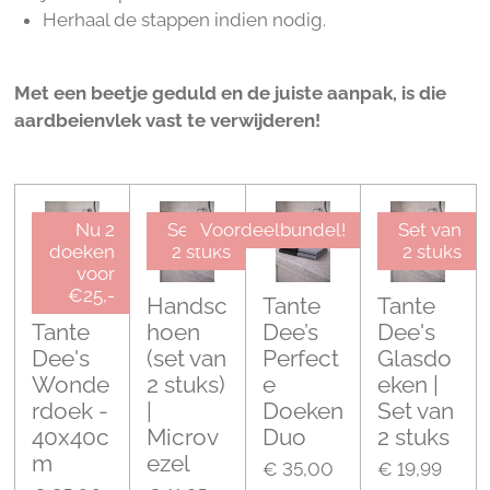
Herhaal de stappen indien nodig.
Met een beetje geduld en de juiste aanpak, is die
aardbeienvlek vast te verwijderen!
Nu 2
Set van
Voordeelbundel!
Set van
doeken
2 stuks
2 stuks
voor
€25,-
2x
Handsc
Tante
Tante
Tante
hoen
Dee’s
Dee's
Dee's
(set van
Perfect
Glasdo
Wonde
2 stuks)
e
eken |
rdoek -
|
Doeken
Set van
40x40c
Microv
Duo
2 stuks
m
ezel
€ 35,00
€ 19,99