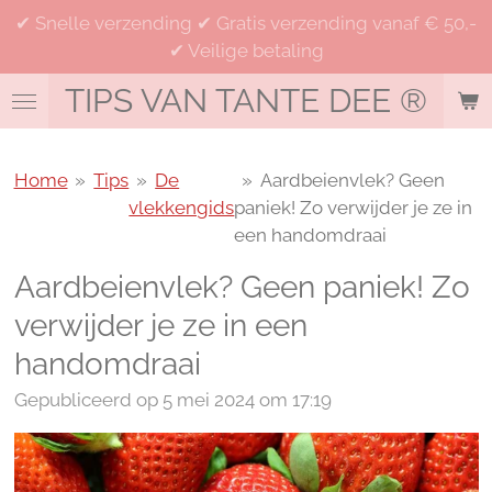
✔ Snelle verzending ✔ Gratis verzending vanaf € 50,-
Ga
✔ Veilige betaling
direct
naar
TIPS VAN TANTE DEE
®
de
hoofdinhoud
Home
»
Tips
»
De
»
Aardbeienvlek? Geen
vlekkengids
paniek! Zo verwijder je ze in
een handomdraai
Aardbeienvlek? Geen paniek! Zo
verwijder je ze in een
handomdraai
Gepubliceerd op 5 mei 2024 om 17:19