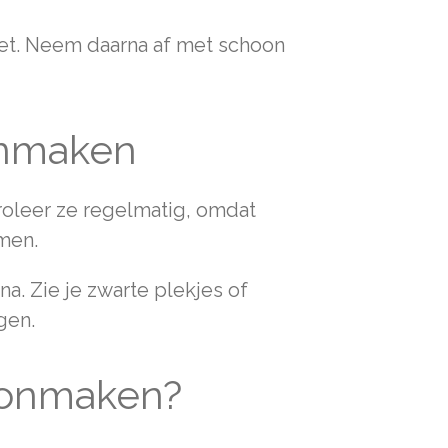
et. Neem daarna af met schoon
onmaken
troleer ze regelmatig, omdat
men.
a. Zie je zwarte plekjes of
gen.
hoonmaken?