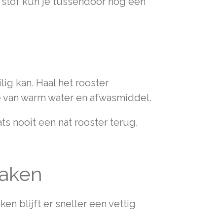
el stof kun je tussendoor nog een
lig kan. Haal het rooster
je van warm water en afwasmiddel.
ts nooit een nat rooster terug,
maken
n blijft er sneller een vettig