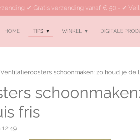
rzending ✔ Gratis verzending vanaf € 50,- ✔ Veil
HOME
TIPS
WINKEL
DIGITALE PRO
Ventilatieroosters schoonmaken: zo houd je de lu
osters schoonmaken:
is fris
 12:49