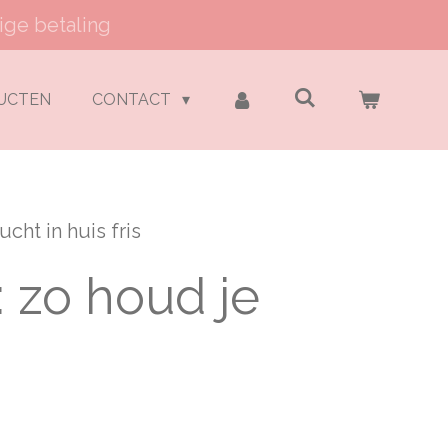
ige betaling
DUCTEN
CONTACT
cht in huis fris
 zo houd je