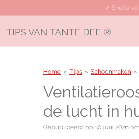
Ga
✔ Snelle ve
direct
naar
TIPS VAN TANTE DEE
®
de
hoofdinhoud
Home
»
Tips
»
Schoonmaken
»
Ventilatiero
de lucht in hu
Gepubliceerd op 30 juni 2026 om