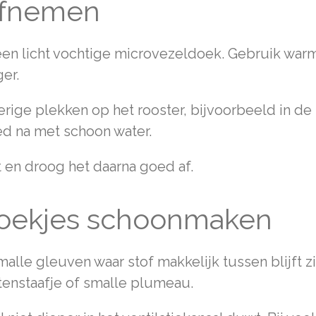
 afnemen
een licht vochtige microvezeldoek. Gebruik war
er.
kerige plekken op het rooster, bijvoorbeeld in d
ed na met schoon water.
t en droog het daarna goed af.
 hoekjes schoonmaken
alle gleuven waar stof makkelijk tussen blijft z
tenstaafje of smalle plumeau.