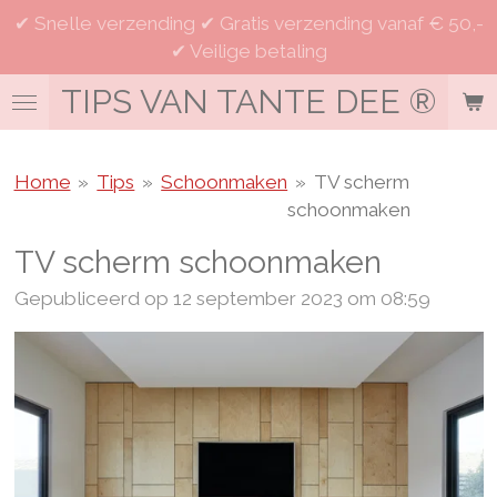
✔ Snelle verzending ✔ Gratis verzending vanaf € 50,-
Ga
✔ Veilige betaling
direct
naar
TIPS VAN TANTE DEE
®
de
hoofdinhoud
Home
»
Tips
»
Schoonmaken
»
TV scherm
schoonmaken
TV scherm schoonmaken
Gepubliceerd op 12 september 2023 om 08:59