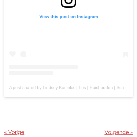
View this post on Instagram
A post shared by Lindsey Koninkx | Tips | Huishouden | Schoonmaken (@tips_van_tante_dee)
«
Vorige
Volgende
»