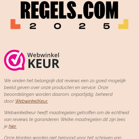
We vinden het belangrijk dat reviews een zo goed mogelijk
beeld geven over onze producten en service. Onze
beoordelingen worden daarom, onpartijdig, beheerd
door
WebwinkelKeur.
Webwinkelkeur heeft maatregelen getroffen om de echtheid
van reviews te garanderen. Welke maatregelen dit zijn lees
je
hier.
Onze klanten worden niet beloond voor het schrijven van