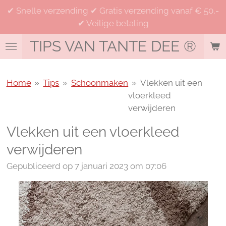
✔ Snelle verzending ✔ Gratis verzending vanaf € 50,-
Ga
✔ Veilige betaling
direct
naar
TIPS VAN TANTE DEE
®
de
hoofdinhoud
Home
»
Tips
»
Schoonmaken
»
Vlekken uit een
vloerkleed
verwijderen
Vlekken uit een vloerkleed
verwijderen
Gepubliceerd op 7 januari 2023 om 07:06