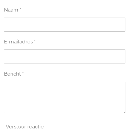
n
e
n
Naam *
E-mailadres *
Bericht *
Verstuur reactie