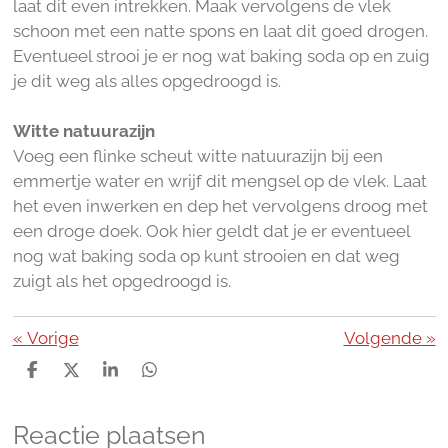
laat dit even intrekken. Maak vervolgens de vlek
schoon met een natte spons en laat dit goed drogen.
Eventueel strooi je er nog wat baking soda op en zuig
je dit weg als alles opgedroogd is.
Witte natuurazijn
Voeg een flinke scheut witte natuurazijn bij een
emmertje water en wrijf dit mengsel op de vlek. Laat
het even inwerken en dep het vervolgens droog met
een droge doek. Ook hier geldt dat je er eventueel
nog wat baking soda op kunt strooien en dat weg
zuigt als het opgedroogd is.
«
Vorige
Volgende
»
D
D
S
D
e
e
h
e
l
e
a
l
Reactie plaatsen
e
l
r
e