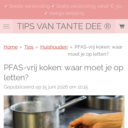
✔ Snelle verzending ✔ Gratis verzending vanaf € 50,-
Ga
✔ Veilige betaling
direct
naar
TIPS VAN TANTE DEE
®
de
hoofdinhoud
Home
»
Tips
»
Huishouden
»
PFAS-vrij koken: waar
moet je op letten?
PFAS-vrij koken: waar moet je op
letten?
Gepubliceerd op 15 juni 2026 om 10:15