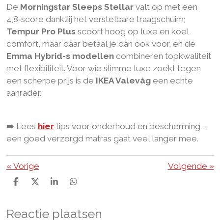
De
Morningstar Sleeps Stellar
valt op met een
4,8‑score dankzij het verstelbare traagschuim;
Tempur Pro Plus
scoort hoog op luxe en koel
comfort, maar daar betaal je dan ook voor, en de
Emma Hybrid-s modellen
combineren topkwaliteit
met flexibiliteit. Voor wie slimme luxe zoekt tegen
een scherpe prijs is de
IKEA Valevåg
een echte
aanrader.
➡️ Lees
hier
tips voor onderhoud en bescherming –
een goed verzorgd matras gaat veel langer mee.
«
Vorige
Volgende
»
D
D
S
D
e
e
h
e
l
e
a
l
Reactie plaatsen
e
l
r
e