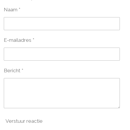
n
e
n
Naam *
E-mailadres *
Bericht *
Verstuur reactie