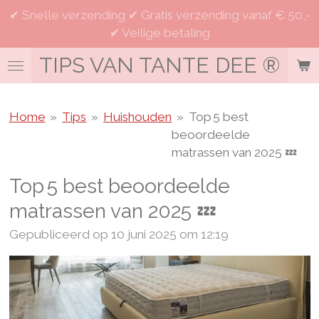
✔ Snelle verzending ✔ Gratis verzending vanaf € 50,-
Ga
✔ Veilige betaling
direct
naar
TIPS VAN TANTE DEE
®
de
hoofdinhoud
Home
»
Tips
»
Huishouden
»
Top 5 best
beoordeelde
matrassen van 2025 💤
Top 5 best beoordeelde
matrassen van 2025 💤
Gepubliceerd op 10 juni 2025 om 12:19