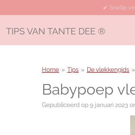
Ga
✔ Snelle ve
direct
naar
TIPS VAN TANTE DEE
®
de
hoofdinhoud
Home
»
Tips
»
De vlekkengids
»
Babypoep vle
Gepubliceerd op 9 januari 2023 o