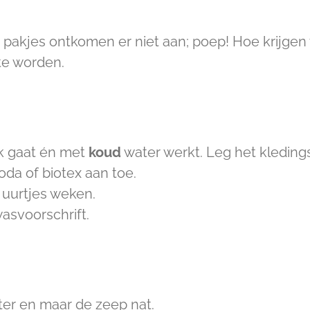
pakjes ontkomen er niet aan; poep! Hoe krijgen w
te worden.
erk gaat én met
koud
water werkt. Leg het kleding
oda of biotex aan toe.
 uurtjes weken.
asvoorschrift.
ter en maar de zeep nat.