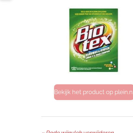
Bekijk het product op plein.n
«
Rode wijnvlek verwijderen