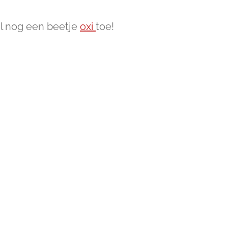
l nog een beetje
oxi
toe!